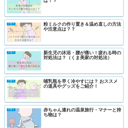
は！？
粉ミルクの作り置き＆温め直しの方法
子育て
や注意点は？？
新生児の沐浴・腰が痛い！疲れる時の
子育て
対処法は？（くま美家の対処法）
哺乳瓶を早く冷やすには？ おススメ
子育て
の道具やグッズをご紹介！
赤ちゃん連れの温泉旅行・マナーと持
子育て
ち物は？