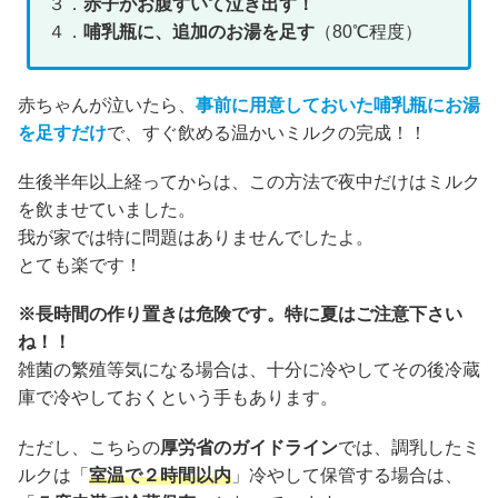
３．
赤子がお腹すいて泣き出す！
４．
哺乳瓶に、追加のお湯を足す
（80℃程度）
赤ちゃんが泣いたら、
事前に用意しておいた哺乳瓶にお湯
を足すだけ
で、すぐ飲める温かいミルクの完成！！
生後半年以上経ってからは、この方法で夜中だけはミルク
を飲ませていました。
我が家では特に問題はありませんでしたよ。
とても楽です！
※長時間の作り置きは危険です。特に夏はご注意下さい
ね！！
雑菌の繁殖等気になる場合は、十分に冷やしてその後冷蔵
庫で冷やしておくという手もあります。
ただし、こちらの
厚労省のガイドライン
では、調乳したミ
ルクは「
室温で２時間以内
」冷やして保管する場合は、