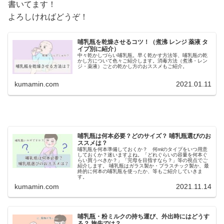
書いてます！
よろしければどうぞ！
哺乳瓶を乾燥させるコツ！（煮沸 レンジ 薬液 タ
イプ別に紹介）
中々乾かしづらい哺乳瓶。早く乾かす方法等、哺乳瓶の乾
かし方について色々ご紹介します。消毒方法（煮沸・レン
ジ・薬液）ごとの乾かし方のおススメもご紹介。
kumamin.com
2021.01.11
哺乳瓶は何本必要？どのサイズ？ 哺乳瓶選びのお
ススメは？
哺乳瓶を何本準備しておくか？ 何mlのタイプをいつ用意
しておくか？迷いますよね。「どれぐらいの容量を何本ぐ
らい買うべきか？」「完母を目指すなら？」等の視点でご
紹介します。 哺乳瓶はガラス製か・プラスチック製か、最
終的に何本の哺乳瓶を使ったか、等もご紹介していきま
す。
kumamin.com
2021.11.14
哺乳瓶・粉ミルクの持ち運び、外出時にはどうす
る？ 旅先では？