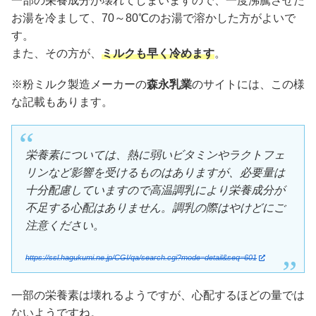
一部の栄養成分が壊れてしまいますので、一度沸騰させた
お湯を冷まして、70～80℃のお湯で溶かした方がよいで
す。
また、その方が、
ミルクも早く冷めます
。
※粉ミルク製造メーカーの
森永乳業
のサイトには、この様
な記載もあります。
栄養素については、熱に弱いビタミンやラクトフェ
リンなど影響を受けるものはありますが、必要量は
十分配慮していますので高温調乳により栄養成分が
不足する心配はありません。調乳の際はやけどにご
注意ください。
https://ssl.hagukumi.ne.jp/CGI/qa/search.cgi?mode=detail&seq=601
一部の栄養素は壊れるようですが、心配するほどの量では
ないようですね。