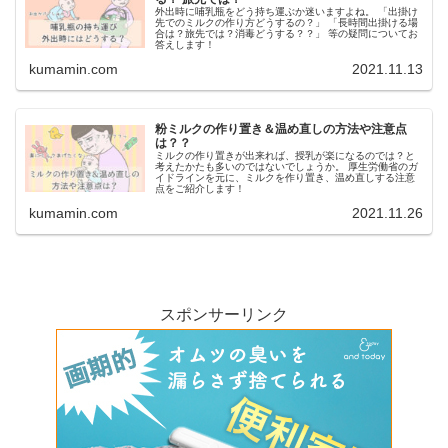
外出時に哺乳瓶をどう持ち運ぶか迷いますよね。 「出掛け
先でのミルクの作り方どうするの？」 「長時間出掛ける場
合は？旅先では？消毒どうする？？」 等の疑問についてお
答えします！
kumamin.com
2021.11.13
粉ミルクの作り置き＆温め直しの方法や注意点
は？？
ミルクの作り置きが出来れば、授乳が楽になるのでは？と
考えたかたも多いのではないでしょうか。 厚生労働省のガ
イドラインを元に、ミルクを作り置き、温め直しする注意
点をご紹介します！
kumamin.com
2021.11.26
スポンサーリンク