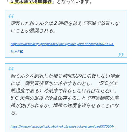
「
５度未満で冷蔵保存
」となっています。
調製した粉ミルクは 2 時間を越えて室温で放置しな
いことが推奨される。
https://www.mhlw.go.jp/topics/bukyoku/iyaku/syoku-anzen/qa/dl/070604-
1b.pdf
粉ミルクを調乳した後 2 時間以内に消費しない場合
には、調乳直後直ちに冷やすものとし、（5°Cが上
限温度である）冷蔵庫で保存しなければならない。
5°C 未満の温度で冷蔵保存することで有害細菌の増
殖が妨げられるか、増殖の速度を遅らせることにな
る。
https://www.mhlw.go.jp/topics/bukyoku/iyaku/syoku-anzen/qa/dl/070604-