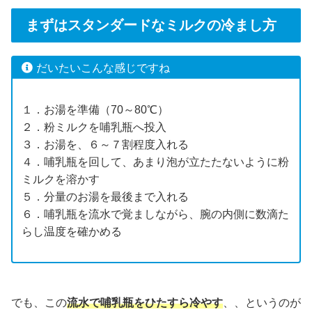
まずはスタンダードなミルクの冷まし方
だいたいこんな感じですね
１．お湯を準備（70～80℃）
２．粉ミルクを哺乳瓶へ投入
３．お湯を、６～７割程度入れる
４．哺乳瓶を回して、あまり泡が立たたないように粉
ミルクを溶かす
５．分量のお湯を最後まで入れる
６．哺乳瓶を流水で覚ましながら、腕の内側に数滴た
らし温度を確かめる
でも、この
流水
で哺乳瓶をひたすら冷やす
、、というのが