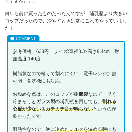
ですよね。。。
何年も前に買ったものだったんですが、哺乳瓶より大きい
コップだったので、冷やすときは常にこれでやっていまし
た！
参考価格：638円 サイズ:直径8.3×高さ9.4cm 耐
熱温度:140度
樹脂製なので軽くて割れにくい、電子レンジ加熱
可能、食洗機にも対応。
お勧めな点は、このコップが
樹脂製
なので、早く
冷まそうと
ガラス製
の哺乳瓶を回しても、
割れる
心配が少ない
＆
カチカチ音が鳴らない
というのが
良かったです
耐熱性なので、逆に
冷めたミルクを温める時
にも