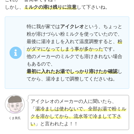
しかし、
ミルクの溶け残りに注意
して下さいね。
特に我が家では
アイクレオ
という、ちょっと
粉が溶けづらい粉ミルクを使っていたので、
最後に湯冷ましを入れて温度調整すると、
粉
がダマになってしまう事が多かった
です。
他のメーカーのミルクでも溶けきれない場合
もあるので、
最初に入れたお湯でしっかり溶けたか確認
し
てから、湯冷ましで調整してくださいね。
アイクレオのメーカーの人に聞いたら、
「
湯冷ましは使わないで、全部お湯で粉ミル
クを溶かしてから、流水等で冷まして下さ
くま美氏
い
」と言われたよ！！