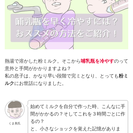
熱湯で溶かした粉ミルク。そこから
哺乳瓶を冷やす
のって
意外と手間がかかりますよね？
私の息子は、かなり早い段階で完ミとなり、とっても
粉ミ
ルク
にお世話になりました。
始めてミルクを自分で作った時、こんなに手
間がかかるの？そしてこれを３時間ごとに作
るの？
くま美氏
と、小さなショックを覚えた記憶がありま