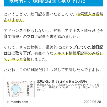
最終的に、絵日記は全て取り下げた
ということで、絵日記を書いたところで、
検索流入は当然
ありません
。
アドセンス合格もしないし、挫折してテキスト情報系（子
育て情報）のブログ記事も書き始めました。
そして、さらに挫折し、最終的には
アップしていた絵日記
はほぼ取り下げ
、有益そうな
テキスト情報系記事のみ残し
て、やっと合格
しました。
ただね、この絵日記だけ１つ残して申請したんですよね。
意思の強い男（ミルクを飲まない息子）
助産師さんにも、「意思がすごい。分かりやすい！」と驚
かれてた。壮絶な戦いの結果。。。 小さい時から、ミルク
の吐...
kumamin.com
2020.06.28