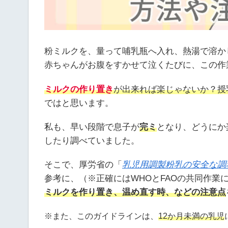
粉ミルクを、量って哺乳瓶へ入れ、熱湯で溶か
赤ちゃんがお腹をすかせて泣くたびに、この作
ミルクの作り置き
が出来れば楽じゃないか？
授
ではと思います。
私も、早い段階で息子が
完ミ
となり、どうにか
したり調べていました。
そこで、厚労省の「
乳児用調製粉乳の安全な調
参考に、（※正確にはWHOとFAOの共同作業
ミルクを作り置き、温め直す時、などの注意点
※また、このガイドラインは、
12か月未満の乳児