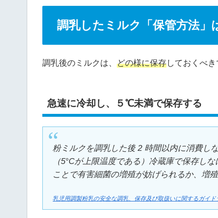
調乳したミルク「保管方法」
調乳後のミルクは、
どの様に保存
しておくべき
急速に冷却し、５℃未満で保存する
粉ミルクを調乳した後 2 時間以内に消費
（5°Cが上限温度である）冷蔵庫で保存しな
ことで有害細菌の増殖が妨げられるか、増
乳児用調製粉乳の安全な調乳、保存及び取扱いに関するガイド