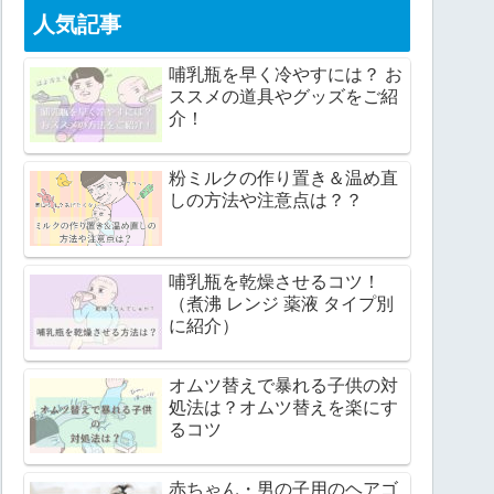
人気記事
哺乳瓶を早く冷やすには？ お
ススメの道具やグッズをご紹
介！
粉ミルクの作り置き＆温め直
しの方法や注意点は？？
哺乳瓶を乾燥させるコツ！
（煮沸 レンジ 薬液 タイプ別
に紹介）
オムツ替えで暴れる子供の対
処法は？オムツ替えを楽にす
るコツ
赤ちゃん・男の子用のヘアゴ