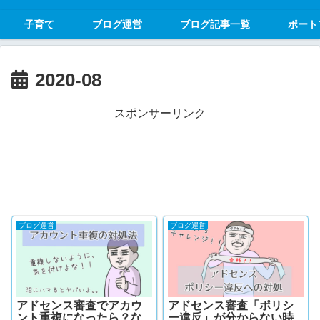
子育て
ブログ運営
ブログ記事一覧
ポート
2020-08
スポンサーリンク
ブログ運営
ブログ運営
アドセンス審査でアカウ
アドセンス審査「ポリシ
ント重複になったら？な
ー違反」が分からない時