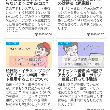
らないようにするには？
の対処法（網羅版）
謎のアドセンスアカウント重複
「ポリシー違反」でgoogleアド
となり、もう解決策はないと言
センス不合格となった場合、実
われたのに、アカウント取得出
際にどのような対処を行って合
来た私が、アカウント重複にな
格したのか？SEOに有利になる
った場合の対処法と、ならいよ
方法も含めて、具体的にお伝え
うにするための注意事項をお伝
します。
えします。
2020.08.30
2020.08.27
ブログ運営
ブログ運営
絵日記・イラスト ブログ
アドセンス審査 絵日記で
でアドセンス申請・サイ
アカウント重複・ポリシ
ト運用することについて
ー違反と戦った体験談
画像・イラスト主体のサイト
絵日記ブログを書いていた私
が、アドセンスに受からないの
が、アカウント重複、ポリシー
はなぜか？ サイト運用について
違反などを経て、20回目にして
の考察や、アドセンスはブログ
Googleアドセンスに合格した体
開設してすぐに取るべき理由、
験談を、具体的に何をしたかお
私が今後も絵日記をブログにア
伝えします。
ップするのを辞めた理由などを