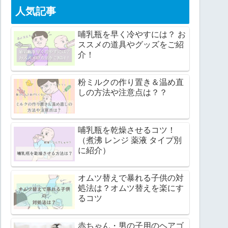
人気記事
哺乳瓶を早く冷やすには？ お
ススメの道具やグッズをご紹
介！
粉ミルクの作り置き＆温め直
しの方法や注意点は？？
哺乳瓶を乾燥させるコツ！
（煮沸 レンジ 薬液 タイプ別
に紹介）
オムツ替えで暴れる子供の対
処法は？オムツ替えを楽にす
るコツ
赤ちゃん・男の子用のヘアゴ